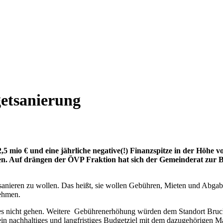
getsanierung
 mio € und eine jährliche negative(!) Finanzspitze in der Höhe vo
men. Auf drängen der ÖVP Fraktion hat sich der Gemeinderat zur B
 sanieren zu wollen. Das heißt, sie wollen Gebühren, Mieten und Ab
nehmen.
es nicht gehen. Weitere Gebührenerhöhung würden dem Standort Bruck n
n ein nachhaltiges und langfristiges Budgetziel mit dem dazugehörige