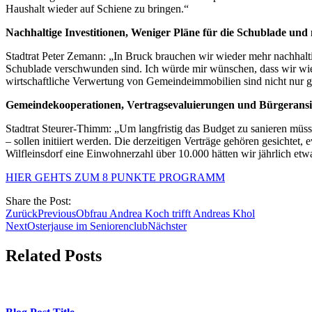
Haushalt wieder auf Schiene zu bringen.“
Nachhaltige Investitionen, Weniger Pläne für die Schublade und
Stadtrat Peter Zemann: „In Bruck brauchen wir wieder mehr nachhaltig
Schublade verschwunden sind. Ich würde mir wünschen, dass wir wie
wirtschaftliche Verwertung von Gemeindeimmobilien sind nicht nur gu
Gemeindekooperationen, Vertragsevaluierungen und Bürgerans
Stadtrat Steurer-Thimm: „Um langfristig das Budget zu sanieren mü
– sollen initiiert werden. Die derzeitigen Verträge gehören gesichtet
Wilfleinsdorf eine Einwohnerzahl über 10.000 hätten wir jährlich et
HIER GEHTS ZUM 8 PUNKTE PROGRAMM
Share the Post:
Zurück
Previous
Obfrau Andrea Koch trifft Andreas Khol
Next
Osterjause im Seniorenclub
Nächster
Related Posts