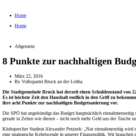
Zum
Inhalt
Home
wechseln
Home
Allgemein
8 Punkte zur nachhaltigen Bud
März 22, 2016
By
Volkspartei Bruck an der Leitha
Die Stadtgemeinde Bruck hat derzeit einen Schuldenstand von 22,5
Es ist höchste Zeit den Haushalt endlich in den Griff zu bekom
ihre acht Punkte zur nachhaltigen Budgetsanierung vor.
Die SPÖ hat angekündigt das Budget hauptsächlich einnahmenseitig
gerade in Zeiten wie diesen – nicht noch mehr Geld aus der Tasche 
Klubsprecher Stadtrat Alexander Petznek: „Nur einnahmeseitig wird 
eine strategische Kehrtwende in unserer Finanzpolitik. Wir brauche