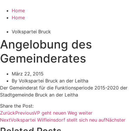
Zum
Inhalt
Home
wechseln
Home
Volkspartei Bruck
Angelobung des
Gemeinderates
März 22, 2015
By
Volkspartei Bruck an der Leitha
Der Gemeinderat für die Funktionsperiode 2015-2020 der
Stadtgemeinde Bruck an der Leitha
Share the Post:
Zurück
Previous
VP geht neuen Weg weiter
Next
Volkspartei Wilfleinsdorf stellt sich neu auf
Nächster