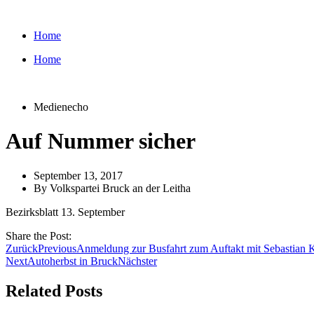
Zum
Inhalt
Home
wechseln
Home
Medienecho
Auf Nummer sicher
September 13, 2017
By
Volkspartei Bruck an der Leitha
Bezirksblatt 13. September
Share the Post:
Zurück
Previous
Anmeldung zur Busfahrt zum Auftakt mit Sebastian 
Next
Autoherbst in Bruck
Nächster
Related Posts