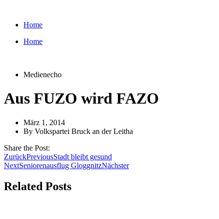
Zum
Inhalt
Home
wechseln
Home
Medienecho
Aus FUZO wird FAZO
März 1, 2014
By
Volkspartei Bruck an der Leitha
Share the Post:
Zurück
Previous
Stadt bleibt gesund
Next
Seniorenausflug Gloggnitz
Nächster
Related Posts