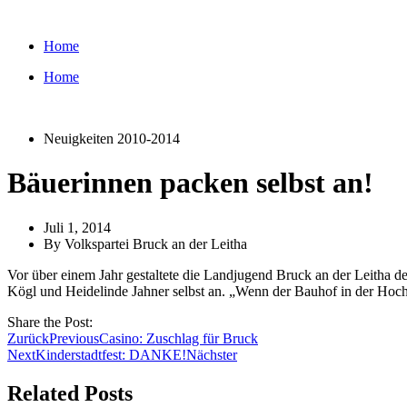
Zum
Inhalt
Home
wechseln
Home
Neuigkeiten 2010-2014
Bäuerinnen packen selbst an!
Juli 1, 2014
By
Volkspartei Bruck an der Leitha
Vor über einem Jahr gestaltete die Landjugend Bruck an der Leitha 
Kögl und Heidelinde Jahner selbst an. „Wenn der Bauhof in der Hochs
Share the Post:
Zurück
Previous
Casino: Zuschlag für Bruck
Next
Kinderstadtfest: DANKE!
Nächster
Related Posts