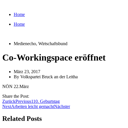
Zum
Inhalt
Home
wechseln
Home
Medienecho
,
Wirtschaftsbund
Co-Workingspace eröffnet
März 23, 2017
By
Volkspartei Bruck an der Leitha
NÖN 22.März
Share the Post:
Zurück
Previous
110. Geburtstag
Next
Arbeiten leicht gemacht
Nächster
Related Posts