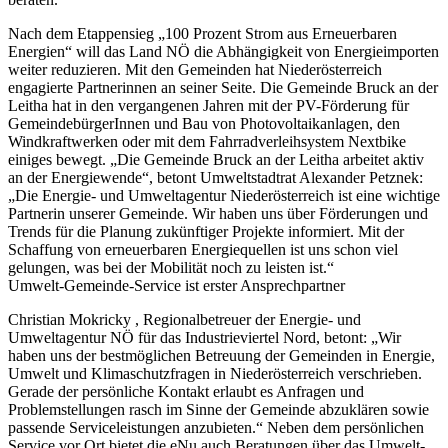
Nach dem Etappensieg „100 Prozent Strom aus Erneuerbaren
Energien“ will das Land NÖ die Abhängigkeit von Energieimporten
weiter reduzieren. Mit den Gemeinden hat Niederösterreich
engagierte Partnerinnen an seiner Seite. Die Gemeinde Bruck an der
Leitha hat in den vergangenen Jahren mit der PV-Förderung für
GemeindebürgerInnen und Bau von Photovoltaikanlagen, den
Windkraftwerken oder mit dem Fahrradverleihsystem Nextbike
einiges bewegt. „Die Gemeinde Bruck an der Leitha arbeitet aktiv
an der Energiewende“, betont Umweltstadtrat Alexander Petznek:
„Die Energie- und Umweltagentur Niederösterreich ist eine wichtige
Partnerin unserer Gemeinde. Wir haben uns über Förderungen und
Trends für die Planung zukünftiger Projekte informiert. Mit der
Schaffung von erneuerbaren Energiequellen ist uns schon viel
gelungen, was bei der Mobilität noch zu leisten ist.“
Umwelt-Gemeinde-Service ist erster Ansprechpartner
Christian Mokricky , Regionalbetreuer der Energie- und
Umweltagentur NÖ für das Industrieviertel Nord, betont: „Wir
haben uns der bestmöglichen Betreuung der Gemeinden in Energie,
Umwelt und Klimaschutzfragen in Niederösterreich verschrieben.
Gerade der persönliche Kontakt erlaubt es Anfragen und
Problemstellungen rasch im Sinne der Gemeinde abzuklären sowie
passende Serviceleistungen anzubieten.“ Neben dem persönlichen
Service vor Ort bietet die eNu auch Beratungen über das Umwelt-