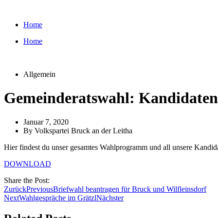
Zum
Inhalt
Home
wechseln
Home
Allgemein
Gemeinderatswahl: Kandidate
Januar 7, 2020
By
Volkspartei Bruck an der Leitha
Hier findest du unser gesamtes Wahlprogramm und all unsere Kandi
DOWNLOAD
Share the Post:
Zurück
Previous
Briefwahl beantragen für Bruck und Wilfleinsdorf
Next
Wahlgespräche im Grätzl
Nächster