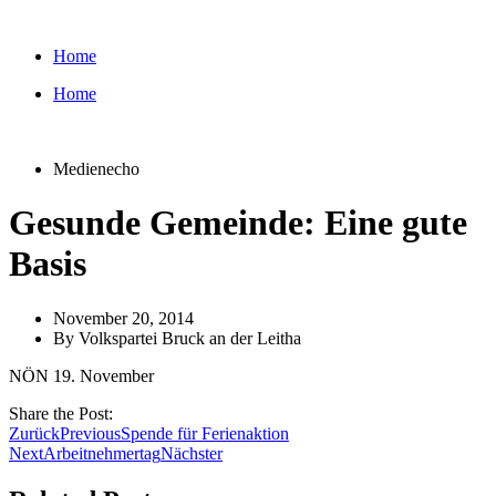
Zum
Inhalt
Home
wechseln
Home
Medienecho
Gesunde Gemeinde: Eine gute
Basis
November 20, 2014
By
Volkspartei Bruck an der Leitha
NÖN 19. November
Share the Post:
Zurück
Previous
Spende für Ferienaktion
Next
Arbeitnehmertag
Nächster