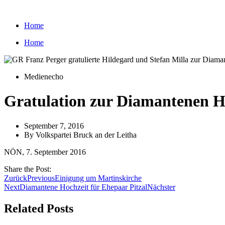
Zum
Inhalt
Home
wechseln
Home
Medienecho
Gratulation zur Diamantenen H
September 7, 2016
By
Volkspartei Bruck an der Leitha
NÖN, 7. September 2016
Share the Post:
Zurück
Previous
Einigung um Martinskirche
Next
Diamantene Hochzeit für Ehepaar Pitzal
Nächster
Related Posts