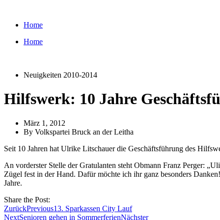
Zum
Inhalt
Home
wechseln
Home
Neuigkeiten 2010-2014
Hilfswerk: 10 Jahre Geschäftsf
März 1, 2012
By
Volkspartei Bruck an der Leitha
Seit 10 Jahren hat Ulrike Litschauer die Geschäftsführung des Hilfswer
An vorderster Stelle der Gratulanten steht Obmann Franz Perger: „Uli
Zügel fest in der Hand. Dafür möchte ich ihr ganz besonders Danke
Jahre.
Share the Post:
Zurück
Previous
13. Sparkassen City Lauf
Next
Senioren gehen in Sommerferien
Nächster