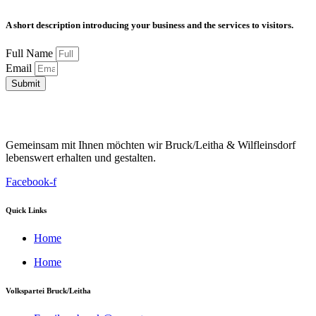
A short description introducing your business and the services to visitors.
Full Name
Email
Submit
Gemeinsam mit Ihnen möchten wir Bruck/Leitha & Wilfleinsdorf
lebenswert erhalten und gestalten.
Facebook-f
Quick Links
Home
Home
Volkspartei Bruck/Leitha