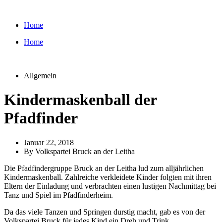
Zum
Inhalt
Home
wechseln
Home
Allgemein
Kindermaskenball der
Pfadfinder
Januar 22, 2018
By
Volkspartei Bruck an der Leitha
Die Pfadfindergruppe Bruck an der Leitha lud zum alljährlichen
Kindermaskenball. Zahlreiche verkleidete Kinder folgten mit ihren
Eltern der Einladung und verbrachten einen lustigen Nachmittag bei
Tanz und Spiel im Pfadfinderheim.
Da das viele Tanzen und Springen durstig macht, gab es von der
Volkspartei Bruck für jedes Kind ein Dreh und Trink.