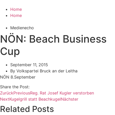
Zum
Inhalt
Home
wechseln
Home
Medienecho
NÖN: Beach Business
Cup
September 11, 2015
By
Volkspartei Bruck an der Leitha
NÖN 8.September
Share the Post:
Zurück
Previous
Reg. Rat Josef Kugler verstorben
Next
Kugelgrill statt Beachkugel
Nächster
Related Posts