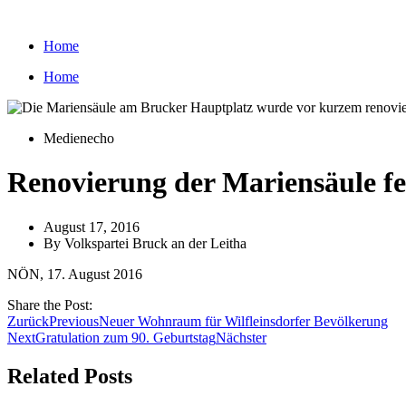
Zum
Inhalt
Home
wechseln
Home
Medienecho
Renovierung der Mariensäule fer
August 17, 2016
By
Volkspartei Bruck an der Leitha
NÖN, 17. August 2016
Share the Post:
Zurück
Previous
Neuer Wohnraum für Wilfleinsdorfer Bevölkerung
Next
Gratulation zum 90. Geburtstag
Nächster
Related Posts