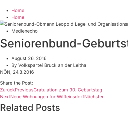
Zum
Inhalt
Home
wechseln
Home
Medienecho
Seniorenbund-Geburtst
August 26, 2016
By
Volkspartei Bruck an der Leitha
NÖN, 24.8.2016
Share the Post:
Zurück
Previous
Gratulation zum 90. Geburtstag
Next
Neue Wohnungen für Wilfleinsdorf
Nächster
Related Posts