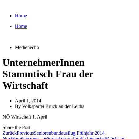
Zum
Inhalt
Home
wechseln
Home
Medienecho
UnternehmerInnen
Stammtisch Frau der
Wirtschaft
April 1, 2014
By
Volkspartei Bruck an der Leitha
NÖ Wirtschaft 1. April
Share the Post:
Zurück
Previous
Seniorenbundausflug Frühjahr 2014
Next
Familienzone – Wir packen an für die Innenstadt
Nächster