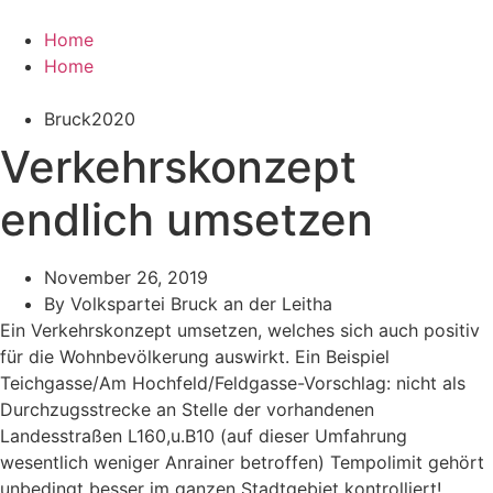
Zum
Inhalt
Home
wechseln
Home
Bruck2020
Verkehrskonzept
endlich umsetzen
November 26, 2019
By
Volkspartei Bruck an der Leitha
Ein Verkehrskonzept umsetzen, welches sich auch positiv
für die Wohnbevölkerung auswirkt. Ein Beispiel
Teichgasse/Am Hochfeld/Feldgasse-Vorschlag: nicht als
Durchzugsstrecke an Stelle der vorhandenen
Landesstraßen L160,u.B10 (auf dieser Umfahrung
wesentlich weniger Anrainer betroffen) Tempolimit gehört
unbedingt besser im ganzen Stadtgebiet kontrolliert!