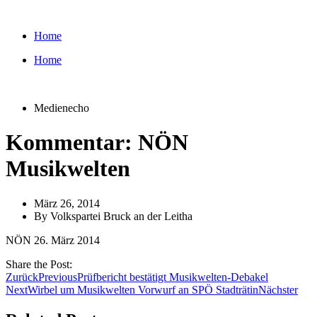
Zum
Inhalt
Home
wechseln
Home
Medienecho
Kommentar: NÖN
Musikwelten
März 26, 2014
By
Volkspartei Bruck an der Leitha
NÖN 26. März 2014
Share the Post:
Zurück
Previous
Prüfbericht bestätigt Musikwelten-Debakel
Next
Wirbel um Musikwelten Vorwurf an SPÖ Stadträtin
Nächster