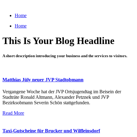
Zum
Inhalt
Home
wechseln
Home
This Is Your Blog Headline
A short description introducing your business and the services to visitors.
Matthias Jüly neuer JVP Stadtobmann
Vergangene Woche hat der JVP Ortsjugendtag im Beisein der
Stadträte Ronald Altmann, Alexander Petznek und JVP
Bezirksobmann Severin Schön stattgefunden.
Read More
Taxi-Gutscheine für Brucker und Wilfleinsdorf